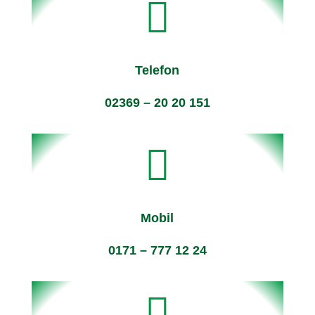

Telefon
02369 – 20 20 151

Mobil
0171 – 777 12 24
