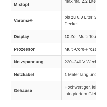
maximal 2,2 Liter
Mixtopf
bis zu 6,8 Liter Gesa
Varoma®
Deckel
Display
10 Zoll Multi-Touch-Di
Prozessor
Multi-Core-Prozessor
Netzspannung
220–240 V Wechselsp
Netzkabel
1 Meter lang und ausz
Hochwertiger, lebensmi
Gehäuse
integriertem Gleitfuß