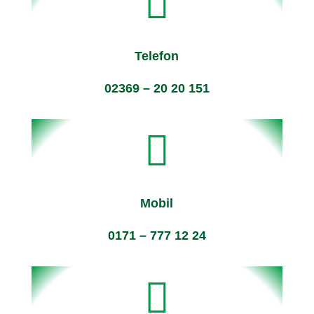

Telefon
02369 – 20 20 151

Mobil
0171 – 777 12 24
