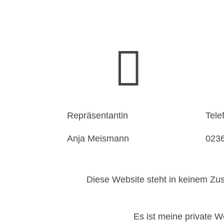

Repräsentantin
Tele
Anja Meismann
0236
Diese Website steht in keinem Zu
Es ist meine private W